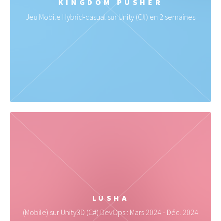
KINGDOM PUSHER
Jeu Mobile Hybrid-casual sur Unity (C#) en 2 semaines
LUSHA
(Mobile) sur Unity3D (C#) DevOps : Mars 2024 - Déc. 2024